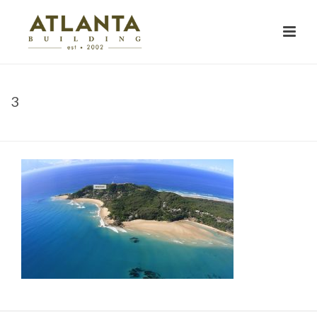
3
HOME
»
HOME
»
3