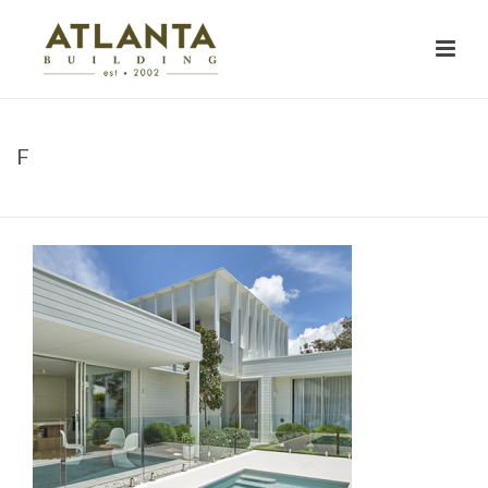
F
HOME
»
PROJECTS
»
BRANDON STREET
»
F