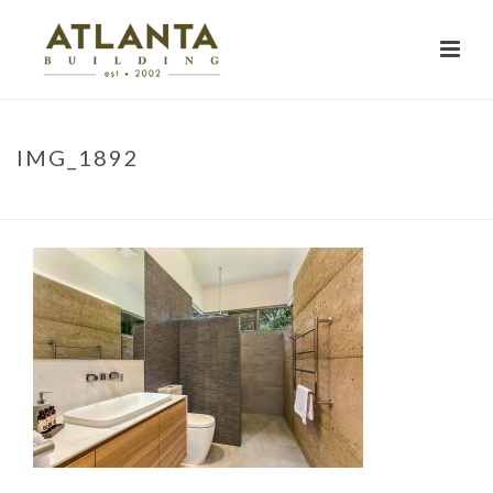
IMG_1892
HOME
»
PROJECTS
»
NARRINGA
»
IMG_1892