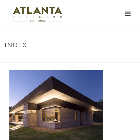
INDEX
HOME
»
PROJECTS
»
NARRINGA
»
INDEX