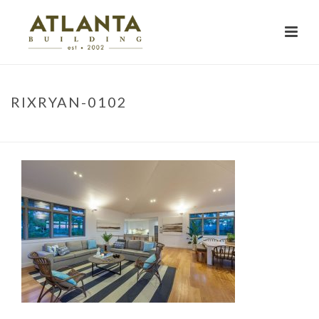
RIXRYAN-0102
HOME
»
PROJECTS
»
RUSKIN STREET
»
RIXRYAN-0102